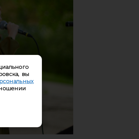
циального
ровска, вы
рсональных
ношении