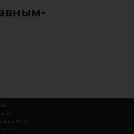
авным-
-85
84-99
 9а:
5-94-00
-26-84