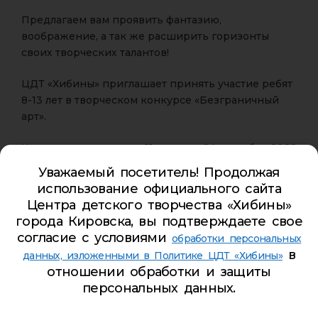
Предлагаем вам проявить фантазию,
воображение, а так же расширить горизонты
своих творческих талантов!
ЦДТ «Хибины» приглашает принять участие ребят
8-13 лет в творческом конкурсе «Безграничный
арт».
Конкурс проводится с 11 июля по 24 сентября 2022
года.
Уважаемый посетитель! Продолжая
Приём работ — до 31 августа 2022 года.
использование официального сайта
Центра детского творчества «Хибины»
На конкурс предоставляется фотография работы.
города Кировска, вы подтверждаете свое
Рисунок участника представляет собой реальный
согласие с условиями
обработки персональных
предмет, дополненный карандашной или
в
данных, изложенными в Политике ЦДТ «Хибины»
красочной зарисовкой таким образом, чтобы
отношении обработки и защиты
вместе они составили художественную
персональных данных.
композицию.