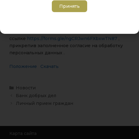
Конкурсную работу необходимо предоставить по
Принять
электронному адресу
omr@cdt-khibiny.ru
до
31.08.2022. При отправке работ участникам
конкурса или руководителям необходимо пройти
онлайн-регистрацию по
ссылке
https://forms.gle/ngCRJwn6FXbxwTN87
,
прикрепив заполненное согласие на обработку
персональных данных .
Положение
Скачать
Новости
Банк добрых дел
Личный прием граждан
Карта сайта