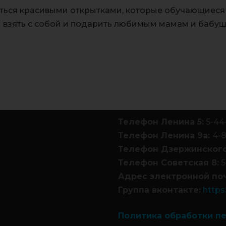
ться красивыми открытками, которые обучающиес
 взять с собой и подарить любимым мамам и бабуш
Телефон Ленина 5:
5-44
Телефон Ленина 9а:
4-
Телефон Дзержинского
Телефон Советская 8:
5
Адрес электронной по
Группа вконтакте:
https
Политика обработки п