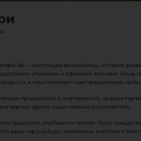
ри
ва
атери! Вы — настоящие волшебницы, которые делаю
адостными улыбками и огромной любовью. Ваше те
а мудрость и опыт помогают нам преодолевать люб
нечную преданность и жертвенность, за ваше терпе
ые верные друзья, наши главные вдохновители.
лнен радостью, улыбками и теплом. Пусть каждая из 
Пусть ваши сердца будут наполнены счастьем и бла