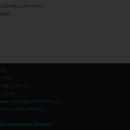
я
Центра детского
кам!
-85
84-99
 9а:
5-94-00
-26-84
чты:
inbox@cdt-khibiny.ru
://vk.com/cdthibiny
ерсональных данных