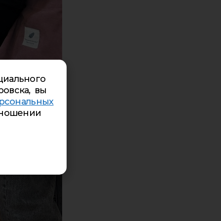
циального
ровска, вы
рсональных
ношении