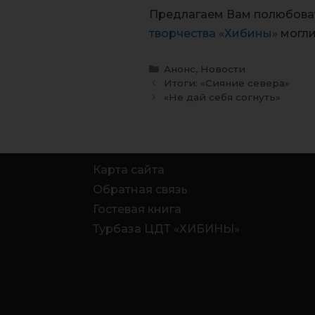
Предлагаем Вам полюбова
творчества «Хибины»
могли
Анонс
,
Новости
Итоги: «Сияние севера»
«Не дай себя согнуть»
Карта сайта
Обратная связь
Гостевая книга
Турбаза ЦДТ «ХИБИНЫ»