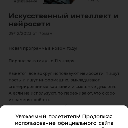
Искусственный интеллект и
нейросети
29/12/2023
от
Роман
Новая программа в новом году!
Первые занятия уже 11 января
Кажется, все вокруг используют нейросети: пишут
посты и ищут информацию, выкладывают
сгенерированные картинки и смешные диалоги.
А если не используют, то переживают, что скоро
их заменят роботы.
Программа поможет разобраться, что же такое
нейросети и как передать им часть своих задач,
Уважаемый посетитель! Продолжая
чтобы превратить искусственный интеллект в
использование официального сайта
помощника и упростить свою жизнь.