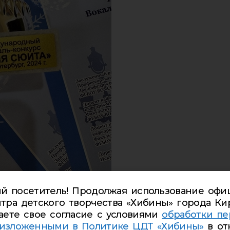
й посетитель! Продолжая использование офи
тра детского творчества «Хибины» города Ки
аете свое согласие с условиями
обработки пе
 изложенными в Политике ЦДТ «Хибины»
в от