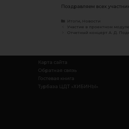
Поздравляем всех участник
Итоги
,
Новости
Участие в проектном модуле
Отчетный концерт А. Д. Под
Карта сайта
Обратная связь
Гостевая книга
Турбаза ЦДТ «ХИБИНЫ»