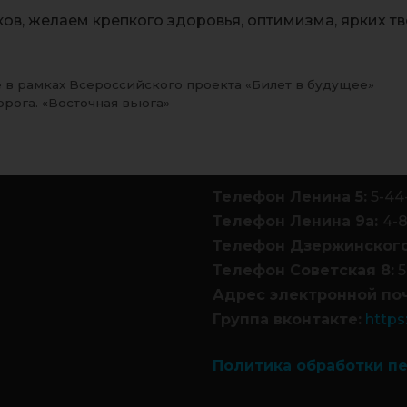
ов, желаем крепкого здоровья, оптимизма, ярких тв
 в рамках Всероссийского проекта «Билет в будущее»
орога. «Восточная вьюга»
Телефон Ленина 5:
5-44
Телефон Ленина 9а:
4-
Телефон Дзержинского
Телефон Советская 8:
5
Адрес электронной по
Группа вконтакте:
https
Политика обработки п