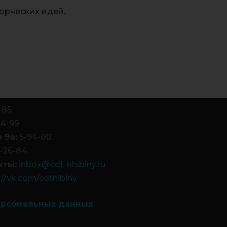
орческих идей.
-85
84-99
 9а:
5-94-00
-26-84
чты:
inbox@cdt-khibiny.ru
://vk.com/cdthibiny
ерсональных данных