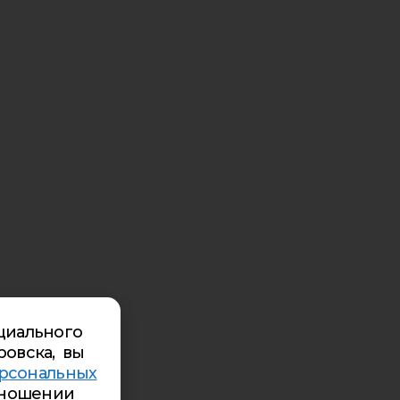
циального
ровска, вы
рсональных
ношении