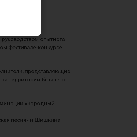
 руководством опытного
ном фестивале-конкурсе
олнители, представляющие
 на территории бывшего
номинации «народный
ская песня» и Шишкина