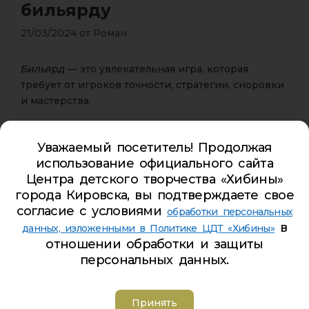
бильярду
21/03/2024
от
Роман
Бильярд
— это увлекательная игра, которая
требует от игроков точности, стратегии, сноровки
и мастерства.
В период с 12 по 21 марта на базе
ЦДТ «Хибины»
Уважаемый посетитель! Продолжая
города Кировска
состоялся муниципальный
использование официального сайта
турнир по американскому пулу и
Центра детского творчества «Хибины»
русскому
бильярд
у в рамках XXIII Хибинского
города Кировска, вы подтверждаете свое
спортивного фестиваля.
согласие с условиями
обработки персональных
По итогам турнира место распределились
в
данных, изложенными в Политике ЦДТ «Хибины»
следующим образом:
отношении обработки и защиты
персональных данных.
Русский
бильярд
1 место – Уткин Максим
2 место – Волынец Софья
Принять