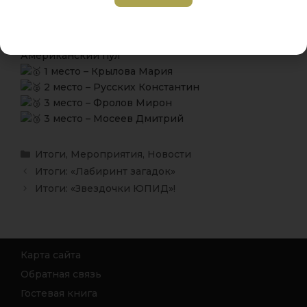
3 место – Крылова Мария
3 место – Явтуховский Илья
Американский пул
1 место – Крылова Мария
2 место – Русских Константин
3 место – Фролов Мирон
3 место – Мосеев Дмитрий
Итоги
,
Мероприятия
,
Новости
Итоги: «Лабиринт загадок»
Итоги: «Звездочки ЮПИД»!
Карта сайта
Обратная связь
Гостевая книга