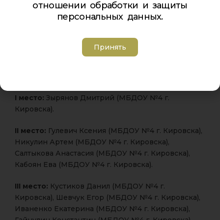
Кировска)
отношении обработки и защиты
персональных данных.
III место:
Гейнке Кирилл (МБДОУ №1 г. Кировска),
Гиззатулин Эльдар (МБДОУ №1 г. Кировска)
Принять
Специальная номинация
Первая возрастная категория
I место:
Зырянов Дмитрий
(МБДОУ №4 г.
Кировска).
II место:
Гулевич Ксения
(МБДОУ №4 г. Кировска),
Никулин Артем (МБДОУ №4 г. Кировска),
Салтыкова Анастасия (МБДОУ №4 г. Кировска),
Кабоян Ева (МБДОУ №4 г. Кировска).
III место:
Кустиков Данил
(МБДОУ №4 г.
Кировска), Шевчук Егор (МБДОУ №4 г. Кировска),
Иваненко Екатерина (МБДОУ №4 г. Кировска),