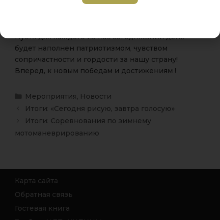
подростки погрузились в историю и культуру
нашего собственного государства.
Пусть для каждого из нас сегодняшний день
будет наполнен патриотизмом, чувством
сопричастности и гордости за нашу страну!
Вперед, к новым победам и достижениям !
Мероприятия
,
Новости
Итоги: «Сегодня рисую, завтра голосую»
Итоги: Соревнования по зимнему
мотоманеврированию
Карта сайта
Обратная связь
Гостевая книга