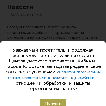
Новости
18/03/2024
от
Роман
Сегодня исполняется 10 лет с момента
исторического события — присоединения
Республики Крым к Российской Федерации! Этот
день запомнился всем нам как символ единства и
непоколебимости нашей страны.
Уважаемый посетитель! Продолжая
использование официального сайта
Обучающиеся
Центра детского творчества
Центра детского творчества «Хибины»
«Хибины»
и участники первичного отделения
города Кировска, вы подтверждаете свое
Движения Первых приняли участие в акции «10
согласие с условиями
обработки персональных
лет вместе!», чтобы отметить это важное событие
в
данных, изложенными в Политике ЦДТ «Хибины»
вместе с народом России.
отношении обработки и защиты
персональных данных.
На базе
Клуба «Север»
состоялась увлекательная
викторина
«Крым- это Россия», в рамках которой дети и
Принять