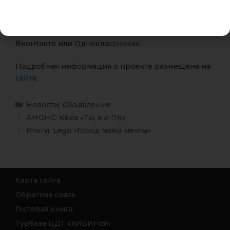
сфотографироваться. Затем нужно выложить
фотографию, где будет видно, как семья
выполнила задание, на своей странице в
Вконтакте или Одноклассниках.
Подробная информация о проекте размещена на
сайте
.
Новости
,
Объявления
АНОНС: Квиз «Ты, я и ПК»
Итоги: Lego «Город моей мечты»
Карта сайта
Обратная связь
Гостевая книга
Турбаза ЦДТ «ХИБИНЫ»