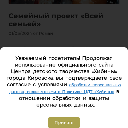
Семейный проект «Всей
семьей»
01/03/2024
от
Роман
В декабре 2023 года в Российской Федерации
стартовал семейный проект «Всей семьей»,
Уважаемый посетитель! Продолжая
приуроченный к Году семьи. Инициатором
использование официального сайта
выступила общественная организация «Я
Центра детского творчества «Хибины»
помогаю детям».
города Кировска, вы подтверждаете свое
согласие с условиями
обработки персональных
Суть проекта – проста. Раз в неделю семьи-
в
данных, изложенными в Политике ЦДТ «Хибины»
участницы получают несложные задания, которые
отношении обработки и защиты
нужно выполнять всей семьей — вместе
персональных данных.
приготовить ужин, сходить в музей или заняться
спортом.
Принять
Выполняя задание, нужно обязательно