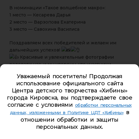
В номинации «Такое волшебное макро»:
1 место — Кесарева Дарья
2 место — Варзопова Екатерина
3 место — Савохина Василиса
Поздравляем всех победителей и желаем им
дальнейших успехов!
Красивые и увлекательные фотографии
радовали нас, и мы уверены, что участники
продолжат радовать нас своим талантом и в
Уважаемый посетитель! Продолжая
будущем.
использование официального сайта
Центра детского творчества «Хибины»
Дипломы и сертификаты за участие можно
города Кировска, вы подтверждаете свое
забрать у Булыни Ольги Геннадьевны по адресу:
согласие с условиями
обработки персональных
ул. Дзержинского, д. 9а с 12 апреля.
в
данных, изложенными в Политике ЦДТ «Хибины»
отношении обработки и защиты
До встречи на новых мероприятиях Центра!
персональных данных.