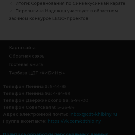
Итоги: Соревнования по Синкёкусинкай карате
Перелыгина Надежда участвует в областном
заочном конкурсе LEGO-проектов
Карта сайта
Обратная связь
Гостевая книга
Турбаза ЦДТ «ХИБИНЫ»
Телефон Ленина 5:
5-44-85
Телефон Ленина 9а:
4-84-99
Телефон Дзержинского 9а:
5-94-00
Телефон Советская 8:
5-26-84
Адрес электронной почты:
inbox@cdt-khibiny.ru
Группа вконтакте:
https://vk.com/cdthibiny
Политика обработки персональных данных