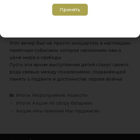
войне и мире, о любви к Родине, о героизме.
Принять
Каждое движение, каждое слово, каждая нота
напоминали нам о важности подвига наших
предков!
Этот вечер был не просто концертом, а настоящим
памятным событием, которое напомнило нам о
цене мира и свободы.
Пусть эти яркие выступления детей станут своего
рода связью между поколениями, сохраняющей
память о подвиге и достоинстве героев войны!
Итоги
,
Мероприятия
,
Новости
Итоги: Акция по сбору батареек
Акция «Мы помним! Мы гордимся!»