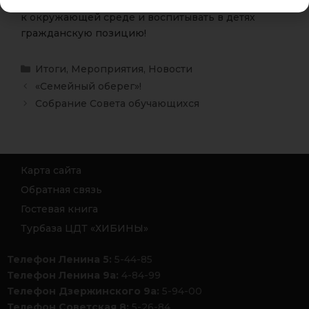
помогают формировать ответственное отношение
к окружающей среде и воспитывать в детях
гражданскую позицию!
Итоги
,
Мероприятия
,
Новости
«Семейный оберег»!
Собрание Совета обучающихся
Карта сайта
Обратная связь
Гостевая книга
Турбаза ЦДТ «ХИБИНЫ»
Телефон Ленина 5:
5-44-85
Телефон Ленина 9а:
4-84-99
Телефон Дзержинского 9а:
5-94-00
Телефон Советская 8:
5-26-84