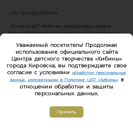
«НЕТ ВАНДАЛИЗМУ!»
24 мая в ЦДТ «Хибины» завершилась неделя
бесед о бережном отношении к общественному
пространству
Уважаемый посетитель! Продолжая
использование официального сайта
В течение недели обучающиеся ЦДТ «Хибины»
Центра детского творчества «Хибины»
вспоминали о важности бережного отношения к
города Кировска, вы подтверждаете свое
общественному пространству, говорили о
согласие с условиями
обработки персональных
последствиях разрушения и порчи имущества, а
в
данных, изложенными в Политике ЦДТ «Хибины»
также о том, как сохранить красоту и порядок в
отношении обработки и защиты
нашем городе.
персональных данных.
Ребята узнали о том, что такое вандализм,
какие виды бывают и какая ответственность за
Принять
него предусмотрена.
Мы верим, что подобные мероприятия