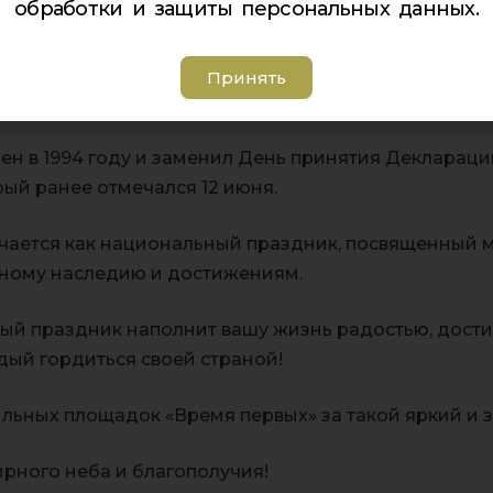
обработки и защиты персональных данных.
Принять
 творчества «Хибины» поздравляет вас С Днём Росс
ен в 1994 году и заменил День принятия Деклараци
рый ранее отмечался 12 июня.
чается как национальный праздник, посвященный
урному наследию и достижениям.
ный праздник наполнит вашу жизнь радостью, дос
дый гордиться своей страной!
льных площадок «Время первых» за такой яркий 
ирного неба и благополучия!