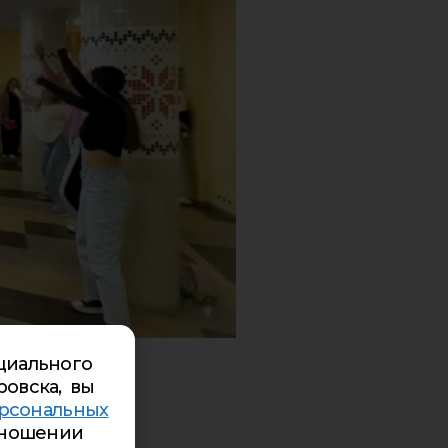
циального
ровска, вы
рсональных
ношении