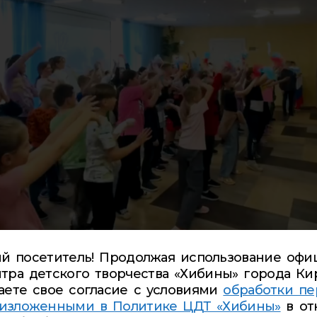
й посетитель! Продолжая использование офи
ии!
тра детского творчества «Хибины» города Ки
аете свое согласие с условиями
обработки пе
 изложенными в Политике ЦДТ «Хибины»
в от