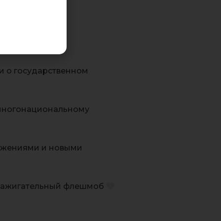
ии!
и о государственном
 многонациональному
тижениями и новыми
и зажигательный флешмоб