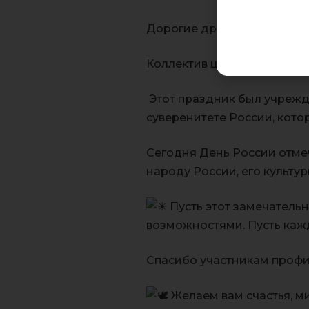
Дорогие друзья!
Коллектив центра детского
Этот праздник был учрежд
суверенитете России, кото
Сегодня День России отме
народу России, его культ
Пусть этот замечатель
возможностями. Пусть каж
Спасибо участникам профи
Желаем вам счастья, м