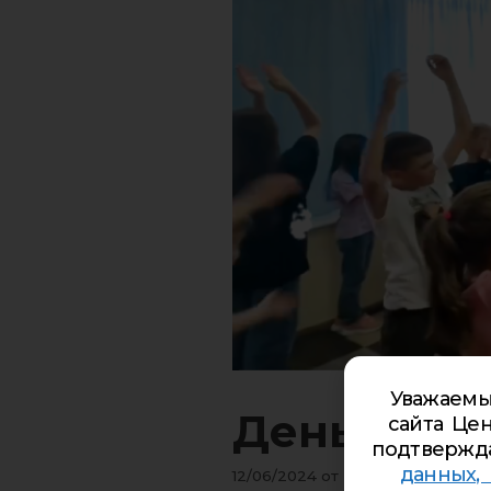
Уважаемы
День Росс
сайта Цен
подтвержд
данных,
12/06/2024
от
Роман