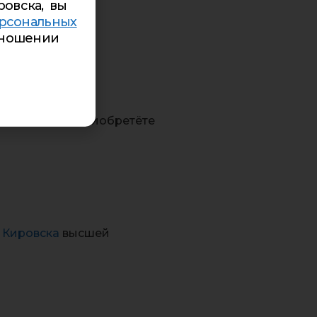
ровска, вы
рсональных
ношении
йзажей, но и приобретёте
 Кировска
высшей