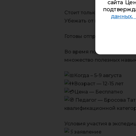
сайта Цен
подтвержд
Стоит только оглядеться во
данных,
Убежать от всего с помощ
Готовы отправиться в увл
Во время походов вы не то
множество полезных навык
Когда – 5-9 августа
Возраст — 12-15 лет
Цена — Бесплатно
Педагог — Бросова Тат
квалификационной категор
Условия участия в экспеди
заявление