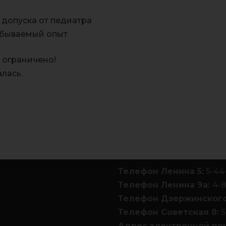
допуска от педиатра
абываемый опыт
 ограничено!
лась.
Телефон Ленина 5:
5-44
Телефон Ленина 9а:
4-
Телефон Дзержинского
Телефон Советская 8:
5
Адрес электронной по