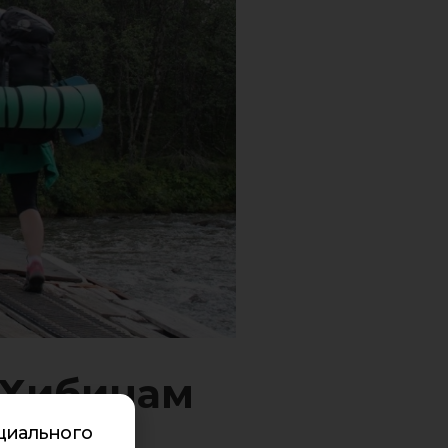
 Хибинам
циального