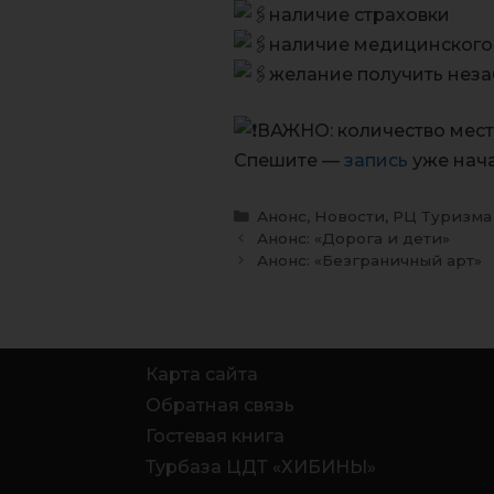
наличие страховки
наличие медицинского 
желание получить нез
ВАЖНО: количество мест
Спешите —
запись
уже нача
Анонс
,
Новости
,
РЦ Туризма
Анонс: «Дорога и дети»
Анонс: «Безграничный арт»
Карта сайта
Обратная связь
Гостевая книга
Турбаза ЦДТ «ХИБИНЫ»