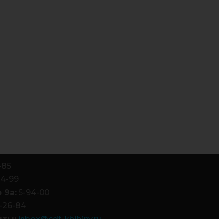
-85
84-99
 9а:
5-94-00
-26-84
чты:
inbox@cdt-khibiny.ru