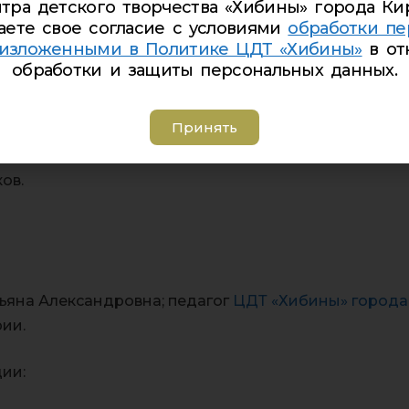
тра детского творчества «Хибины» города Ки
аете свое согласие с условиями
обработки пе
круг, и вы узнаете, как удивителен мир!
 изложенными в Политике ЦДТ «Хибины»
в от
ью путешествий действительно можно!
обработки и защиты персональных данных.
екательную экспедицию по Хибинам?
Принять
лько окунетесь в потрясающую красоту северных пе
ов.
ьяна Александровна; педагог
ЦДТ «Хибины» города
ии.
ции: