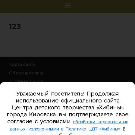
123
Карта сайта
Обратная связь
Гостевая книга
Турбаза ЦДТ «ХИБИНЫ»
Уважаемый посетитель! Продолжая
использование официального сайта
Телефон Ленина 5:
5-44-85
Центра детского творчества «Хибины»
Телефон Ленина 9а:
4-84-99
города Кировска, вы подтверждаете свое
Телефон Дзержинского 9а:
5-94-00
согласие с условиями
обработки персональных
Телефон Советская 8:
5-26-84
в
данных, изложенными в Политике ЦДТ «Хибины»
Адрес электронной почты:
inbox@cdt-khibiny.ru