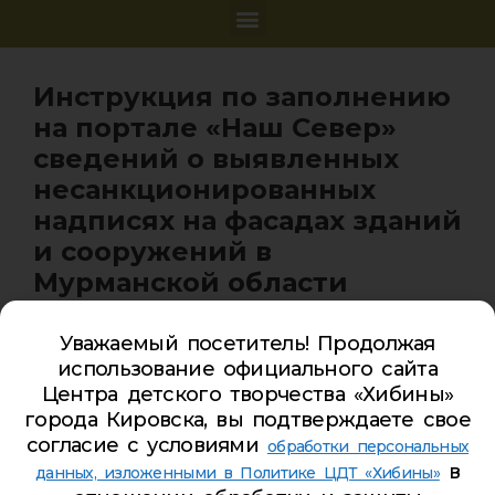
Инструкция по заполнению
на портале «Наш Север»
сведений о выявленных
несанкционированных
надписях на фасадах зданий
и сооружений в
Мурманской области
Уважаемый посетитель! Продолжая
использование официального сайта
Центра детского творчества «Хибины»
города Кировска, вы подтверждаете свое
Карта сайта
согласие с условиями
обработки персональных
Обратная связь
в
данных, изложенными в Политике ЦДТ «Хибины»
Гостевая книга