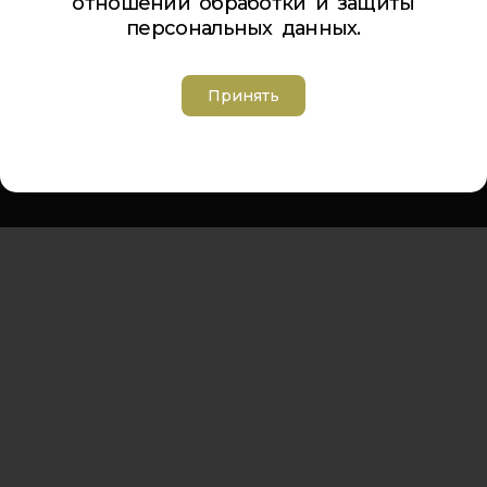
отношении обработки и защиты
Телефон Ленина 5:
5-44-85
персональных данных.
Телефон Ленина 9а:
4-84-99
Телефон Дзержинского 9а:
5-94-00
Телефон Советская 8:
5-26-84
Принять
Адрес электронной почты:
inbox@cdt-khibiny.ru
Группа вконтакте:
https://vk.com/cdthibiny
Политика обработки персональных данных