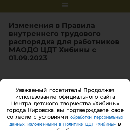
Изменения в Правила
внутреннего трудового
распорядка для работников
МАОДО ЦДТ Хибины с
01.09.2023
Уважаемый посетитель! Продолжая
Карта сайта
использование официального сайта
Обратная связь
Центра детского творчества «Хибины»
города Кировска, вы подтверждаете свое
Гостевая книга
согласие с условиями
обработки персональных
Турбаза ЦДТ «ХИБИНЫ»
в
данных, изложенными в Политике ЦДТ «Хибины»