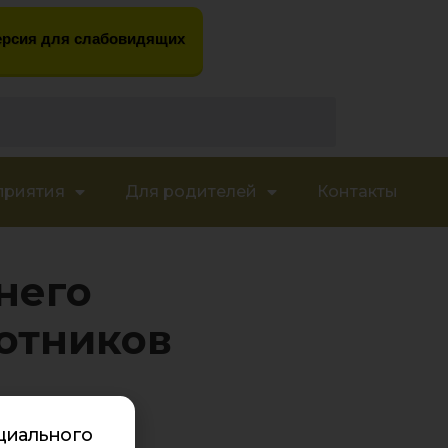
рсия для слабовидящих
приятия
Для родителей
Контакты
него
ботников
циального