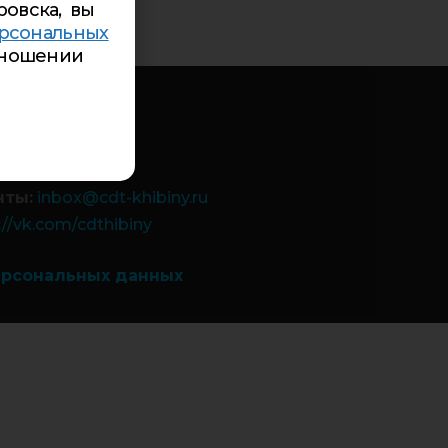
ровска, вы
рсональных
ношении
-85
84-99
 9а:
5-94-00
-26-84
чты:
inbox@cdt-khibiny.ru
://vk.com/cdthibiny
ерсональных данных