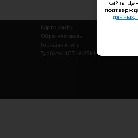
сайта Цен
подтвержд
данных,
Карта сайта
Обратная связь
Гостевая книга
Турбаза ЦДТ «ХИБИНЫ»