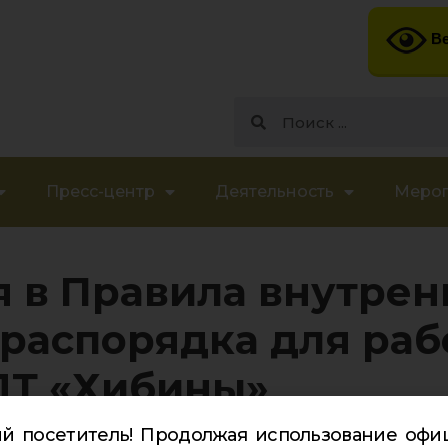
Ве
Пресс-центр
Деятельность
Меро
 в Правила внутрен
 распорядка для ра
Т «Хибины»
й посетитель! Продолжая использование офи