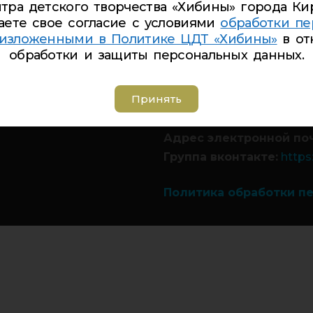
тра детского творчества «Хибины» города Ки
аете свое согласие с условиями
обработки пе
 изложенными в Политике ЦДТ «Хибины»
в от
обработки и защиты персональных данных.
Телефон Ленина 5:
5-44
Телефон Ленина 9а:
4-
Принять
Телефон Дзержинского
Телефон Советская 8:
5
Адрес электронной по
Группа вконтакте:
https
Политика обработки п