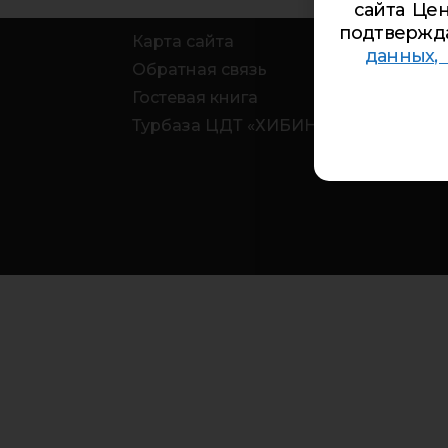
сайта Цен
подтвержд
Карта сайта
данных,
Обратная связь
Гостевая книга
Турбаза ЦДТ «ХИБИНЫ»