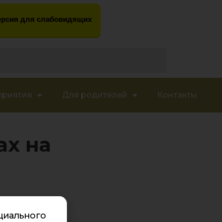
рсия для слабовидящих
приятия
Для родителей
Контакты
ах на
циального