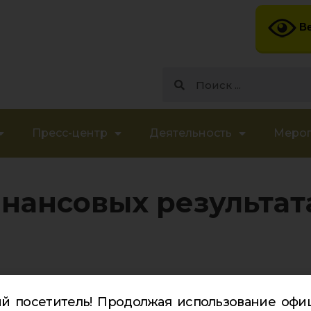
Ве
Пресс-центр
Деятельность
Меро
инансовых результат
й посетитель! Продолжая использование офи