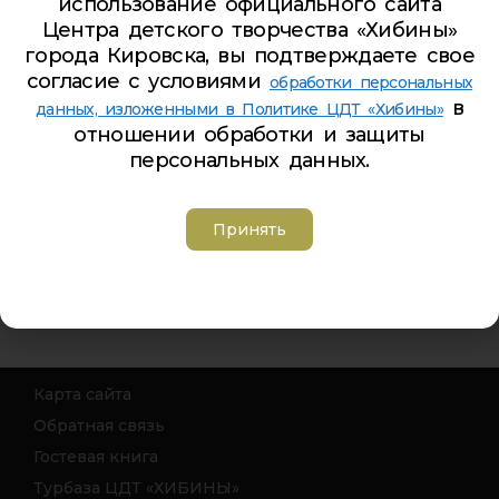
реабилитации,
использование официального сайта
Центра детского творчества «Хибины»
профессиональному
города Кировска, вы подтверждаете свое
самоопределению детей с
согласие с условиями
обработки персональных
ограниченными
в
данных, изложенными в Политике ЦДТ «Хибины»
возможностями здоровья,
отношении обработки и защиты
включая детей-инвалидов, с
персональных данных.
учетом их особых
образовательных
Принять
потребностей»
Карта сайта
Обратная связь
Гостевая книга
Турбаза ЦДТ «ХИБИНЫ»