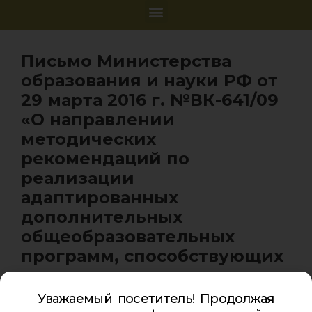
Письмо Министерства
образования и науки РФ от
29 марта 2016 г. №ВК-641/09
«О направлении
методических
рекомендаций по
реализации
адаптированных
дополнительных
общеобразовательных
программ, способствующих
социально-
психологической
Уважаемый посетитель! Продолжая