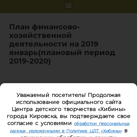
План финансово-
хозяйственной
деятельности на 2019
январь(плановый период
2019-2020)
Уважаемый посетитель! Продолжая
Карта сайта
использование официального сайта
Обратная связь
Центра детского творчества «Хибины»
города Кировска, вы подтверждаете свое
Гостевая книга
согласие с условиями
обработки персональных
Турбаза ЦДТ «ХИБИНЫ»
в
данных, изложенными в Политике ЦДТ «Хибины»