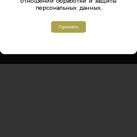
отношении обработки и защиты
Телефон Ленина 5:
5-44-85
персональных данных.
Телефон Ленина 9а:
4-84-99
Телефон Дзержинского 9а:
5-94-00
Телефон Советская 8:
5-26-84
Принять
Адрес электронной почты:
inbox@cdt-khibiny.ru
Группа вконтакте:
https://vk.com/cdthibiny
Политика обработки персональных данных