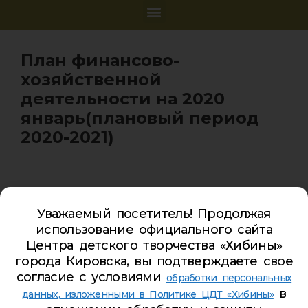
План финансово-
хозяйственной
деятельности на 2020
январь(плановый период
2020-2021)
Уважаемый посетитель! Продолжая
Карта сайта
использование официального сайта
Обратная связь
Центра детского творчества «Хибины»
города Кировска, вы подтверждаете свое
Гостевая книга
согласие с условиями
обработки персональных
Турбаза ЦДТ «ХИБИНЫ»
в
данных, изложенными в Политике ЦДТ «Хибины»