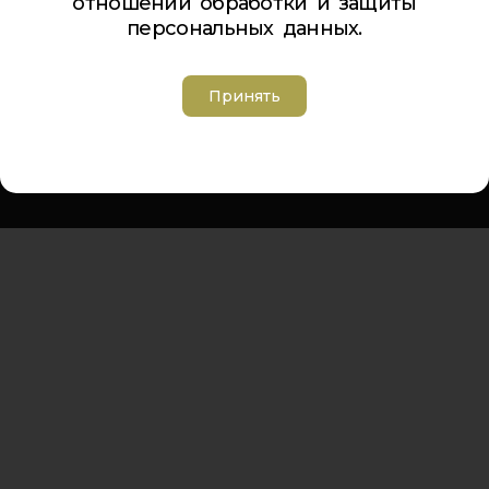
отношении обработки и защиты
Телефон Ленина 5:
5-44-85
персональных данных.
Телефон Ленина 9а:
4-84-99
Телефон Дзержинского 9а:
5-94-00
Телефон Советская 8:
5-26-84
Принять
Адрес электронной почты:
inbox@cdt-khibiny.ru
Группа вконтакте:
https://vk.com/cdthibiny
Политика обработки персональных данных