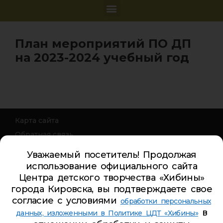
План мероприятий ПО ДП
на 2023-2024 учебный год
Карта сайта
Обратная связь
Гостевая книга
Уважаемый посетитель! Продолжая
Турбаза ЦДТ «ХИБИНЫ»
использование официального сайта
Центра детского творчества «Хибины»
Телефон Ленина 5:
5-44-85
города Кировска, вы подтверждаете свое
Телефон Ленина 9а:
4-84-99
согласие с условиями
обработки персональных
Телефон Дзержинского 9а:
5-94-00
в
данных, изложенными в Политике ЦДТ «Хибины»
Телефон Советская 8:
5-26-84