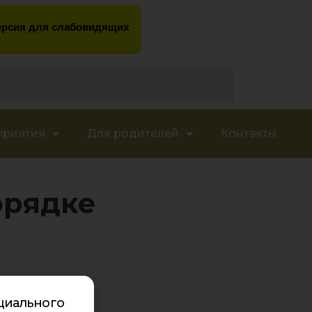
рсия для слабовидящих
приятия
Для родителей
Контакты
орядке
циального