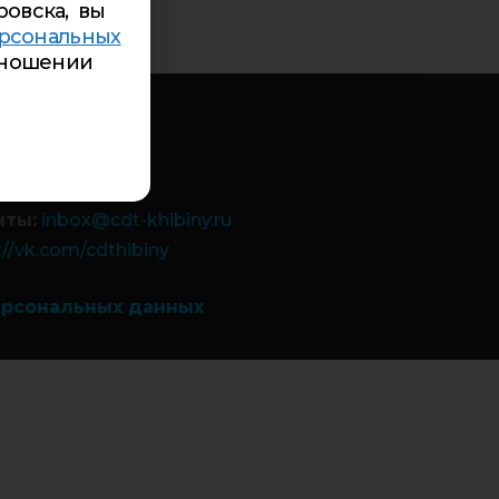
ровска, вы
рсональных
ношении
-85
84-99
 9а:
5-94-00
-26-84
чты:
inbox@cdt-khibiny.ru
://vk.com/cdthibiny
ерсональных данных