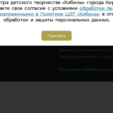
тра детского творчества «Хибины» города Ки
аете свое согласие с условиями
обработки пе
 изложенными в Политике ЦДТ «Хибины»
в от
обработки и защиты персональных данных.
Телефон Ленина 5:
5-44
Телефон Ленина 9а:
4-
Принять
Телефон Дзержинского
Телефон Советская 8:
5
Адрес электронной по
Группа вконтакте:
https
Политика обработки п