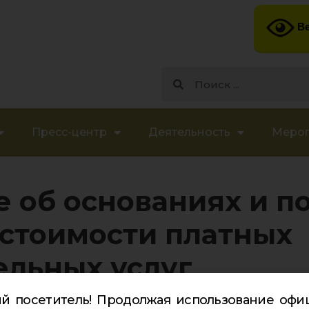
Ве
Пресс-центр
Деятельность
Меро
 об основаниях и п
стоимости платных
ельных услуг
й посетитель! Продолжая использование офи