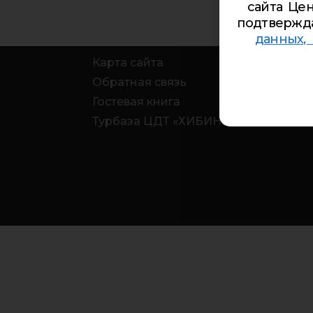
сайта Цен
подтвержд
данных,
Карта сайта
Обратная связь
Гостевая книга
Турбаза ЦДТ «ХИБИНЫ»