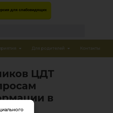
рсия для слабовидящих
приятия
Для родителей
Контакты
ников ЦДТ
просам
ормации в
циального