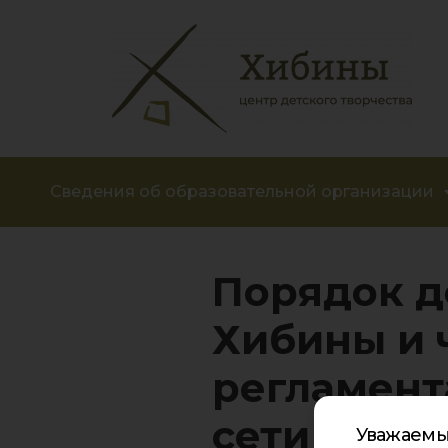
Сведения об образовательной организации
Порядок д
Хибины и 
регламент
сети Инте
Уважаемы