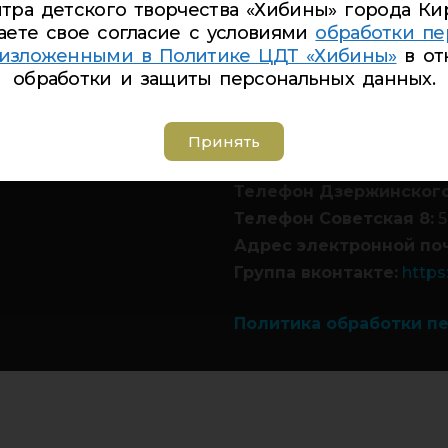
тра детского творчества «Хибины» города Ки
аете свое согласие с условиями
обработки пе
 изложенными в Политике ЦДТ «Хибины»
в от
обработки и защиты персональных данных.
Телефон Ленина 5:
5-44
Принять
Телефон Ленина 9а:
4-
Телефон Дзержинского
Телефон Советская 8:
5
Адрес электронной по
Группа вконтакте:
https
Политика обработки п