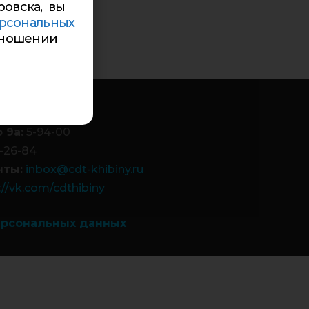
ровска, вы
рсональных
ношении
-85
84-99
 9а:
5-94-00
-26-84
чты:
inbox@cdt-khibiny.ru
://vk.com/cdthibiny
ерсональных данных