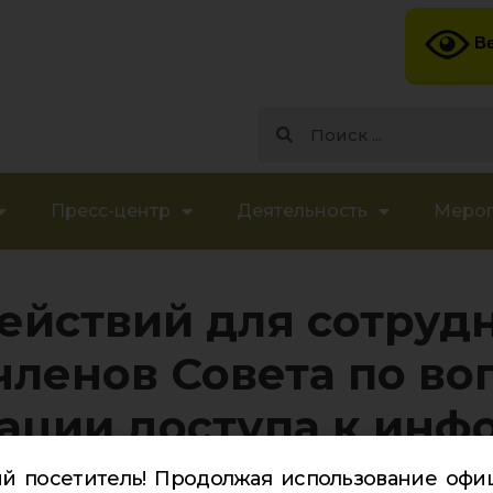
Ве
Пресс-центр
Деятельность
Меро
ействий для сотруд
членов Совета по во
ации доступа к инф
рнет
й посетитель! Продолжая использование офи