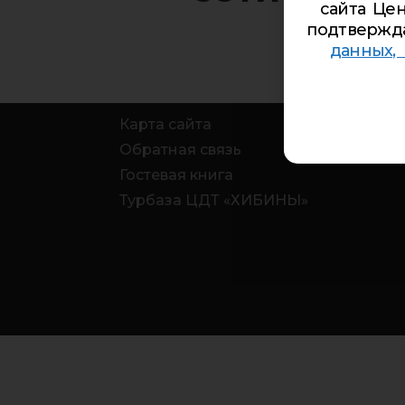
сайта Цен
подтвержд
данных,
Карта сайта
Обратная связь
Гостевая книга
Турбаза ЦДТ «ХИБИНЫ»