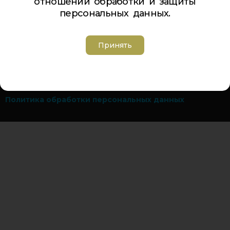
отношении обработки и защиты
персональных данных.
Телефон Ленина 5:
5-44-85
Телефон Ленина 9а:
4-84-99
Телефон Дзержинского 9а:
5-94-00
Принять
Телефон Советская 8:
5-26-84
Адрес электронной почты:
inbox@cdt-khibiny.ru
Группа вконтакте:
https://vk.com/cdthibiny
Политика обработки персональных данных