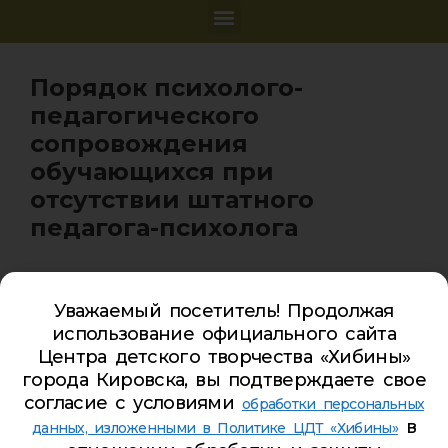
Порядок психолого-
педагогического
сопровождения
обучающихся при
отсутствии штатного
педагога-психолога
Уважаемый посетитель! Продолжая
использование официального сайта
Карта сайта
Центра детского творчества «Хибины»
города Кировска, вы подтверждаете свое
Обратная связь
согласие с условиями
обработки персональных
Гостевая книга
в
данных, изложенными в Политике ЦДТ «Хибины»
Турбаза ЦДТ «ХИБИНЫ»