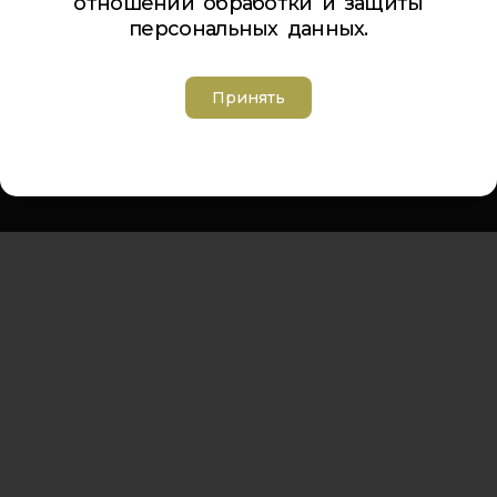
отношении обработки и защиты
Телефон Ленина 5:
5-44-85
персональных данных.
Телефон Ленина 9а:
4-84-99
Телефон Дзержинского 9а:
5-94-00
Телефон Советская 8:
5-26-84
Принять
Адрес электронной почты:
inbox@cdt-khibiny.ru
Группа вконтакте:
https://vk.com/cdthibiny
Политика обработки персональных данных