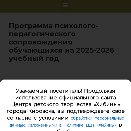
Программа психолого-
педагогического
сопровождения
обучающихся на 2025-2026
учебный год
Уважаемый посетитель! Продолжая
Карта сайта
использование официального сайта
Обратная связь
Центра детского творчества «Хибины»
города Кировска, вы подтверждаете свое
Гостевая книга
согласие с условиями
обработки персональных
Турбаза ЦДТ «ХИБИНЫ»
в
данных, изложенными в Политике ЦДТ «Хибины»