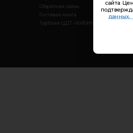
сайта Цен
Обратная связь
подтвержд
Гостевая книга
данных,
Турбаза ЦДТ «ХИБИНЫ»