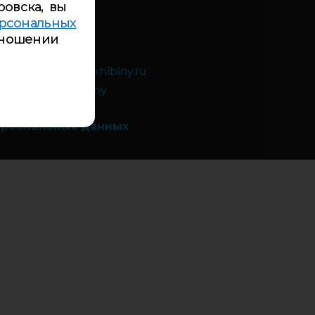
ровска, вы
84-99
рсональных
 9а:
5-94-00
ношении
-26-84
чты:
inbox@cdt-khibiny.ru
://vk.com/cdthibiny
ерсональных данных