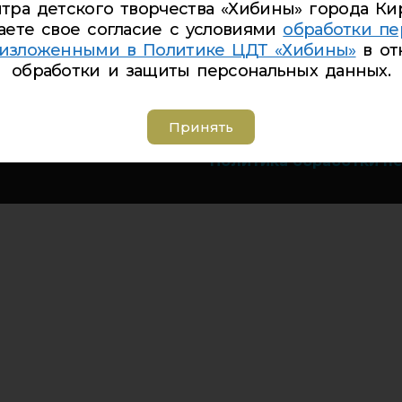
тра детского творчества «Хибины» города Ки
Телефон Ленина 9а:
4-
аете свое согласие с условиями
обработки пе
Телефон Дзержинского
 изложенными в Политике ЦДТ «Хибины»
в от
Телефон Советская 8:
5
обработки и защиты персональных данных.
Адрес электронной по
Группа вконтакте:
https
Принять
Политика обработки п