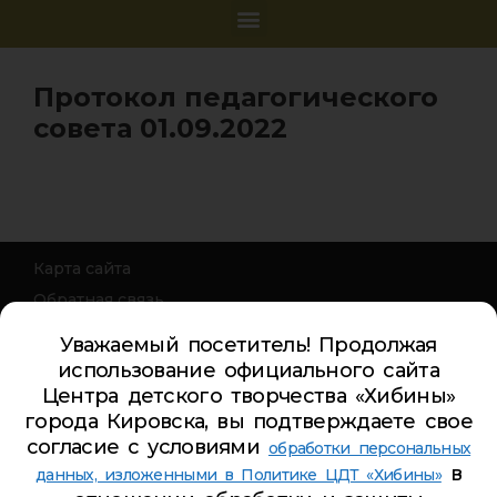
Протокол педагогического
совета 01.09.2022
Карта сайта
Обратная связь
Гостевая книга
Уважаемый посетитель! Продолжая
Турбаза ЦДТ «ХИБИНЫ»
использование официального сайта
Центра детского творчества «Хибины»
Телефон Ленина 5:
5-44-85
города Кировска, вы подтверждаете свое
Телефон Ленина 9а:
4-84-99
согласие с условиями
обработки персональных
Телефон Дзержинского 9а:
5-94-00
в
данных, изложенными в Политике ЦДТ «Хибины»
Телефон Советская 8:
5-26-84