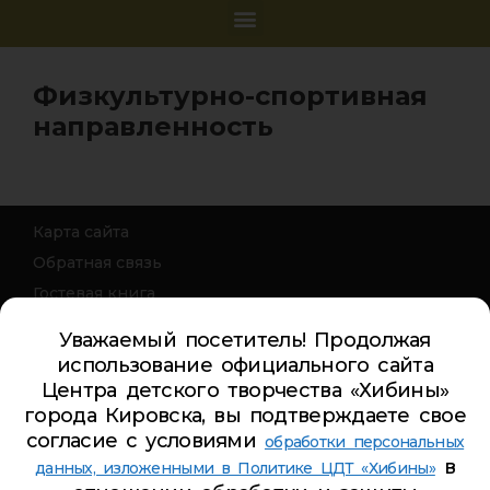
Физкультурно-спортивная
направленность
Карта сайта
Обратная связь
Гостевая книга
Турбаза ЦДТ «ХИБИНЫ»
Уважаемый посетитель! Продолжая
использование официального сайта
Телефон Ленина 5:
5-44-85
Центра детского творчества «Хибины»
Телефон Ленина 9а:
4-84-99
города Кировска, вы подтверждаете свое
Телефон Дзержинского 9а:
5-94-00
согласие с условиями
обработки персональных
Телефон Советская 8:
5-26-84
в
данных, изложенными в Политике ЦДТ «Хибины»
Адрес электронной почты:
inbox@cdt-khibiny.ru