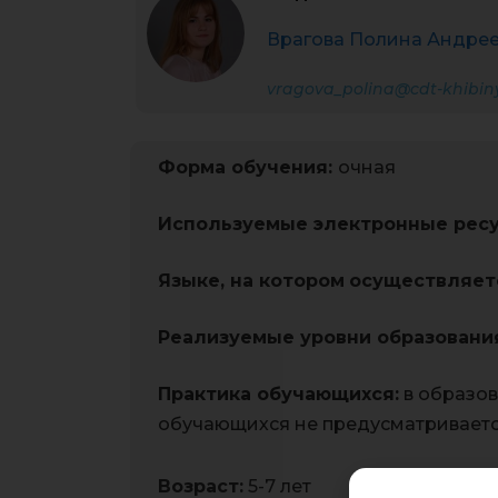
Врагова Полина Андре
vragova_polina@cdt-khibiny
Форма обучения:
очная
Используемые электронные рес
Языке, на котором
осуществляет
Реализуемые уровни образовани
Практика обучающихся:
в образов
обучающихся не предусматриваетс
Возраст:
5-7 лет