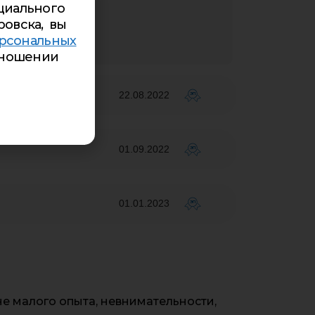
циального
ровска, вы
рсональных
ношении
22.08.2022
ЭП
01.09.2022
ЭП
01.01.2023
ЭП
е малого опыта, невнимательности,