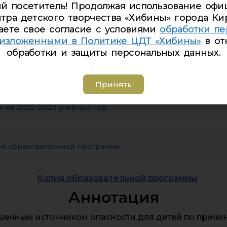
й посетитель! Продолжая использование офи
нитарная
тра детского творчества «Хибины» города Ки
аете свое согласие с условиями
обработки пе
 изложенными в Политике ЦДТ «Хибины»
в от
обработки и защиты персональных данных.
ик 2022-2023
Принять
 на 2022-2023 учебный год
ой образовательной программе
Копия образовательной программы
Аннотация
енным источником опасности для детей по причин