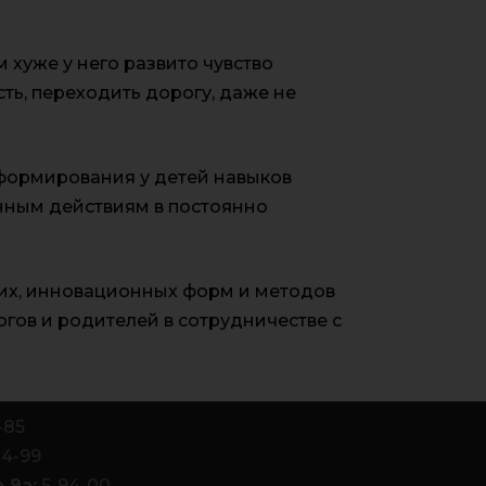
хуже у него развито чувство
ть, переходить дорогу, даже не
формирования у детей навыков
нным действиям в постоянно
ких, инновационных форм и методов
гов и родителей в сотрудничестве с
-85
84-99
 9а:
5-94-00