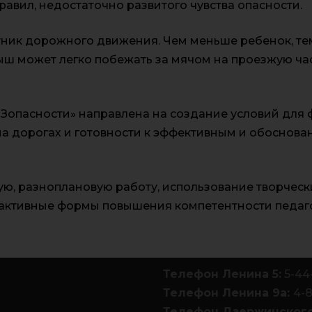
авил, недостаточно развитого чувства опасности.
ик дорожного движения. Чем меньше ребенок, тем 
лыш может легко побежать за мячом на проезжую час
Зопасности» направлена на создание условий для 
а дорогах и готовности к эффективным и обоснова
ю, разноплановую работу, использование творчес
е активные формы повышения компетентности педаго
Телефон Ленина 5:
5-44
Телефон Ленина 9а:
4-
Телефон Дзержинского