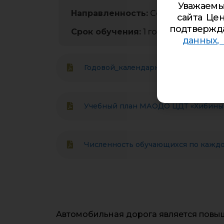
Уважаемы
Направленность:
Социально-гума
сайта Цен
подтвержд
Срок обучения:
1 год
данных,
Годовой_календарный учебный граф
Учебный план МАОДО ЦДТ «Хибины»
Численность обучающихся по кажд
Автомобильная дорога является повыш