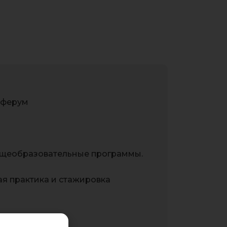
Сферум
бщеобразовательные программы.
я практика и стажировка