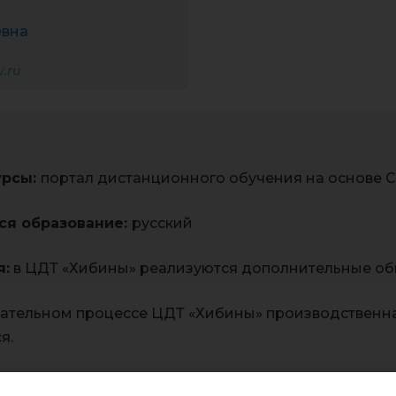
евна
.ru
урсы:
портал дистанционного обучения на основе 
ся образование:
русский
я:
в ЦДТ «Хибины» реализуются дополнительные о
ательном процессе ЦДТ «Хибины» производственна
я.