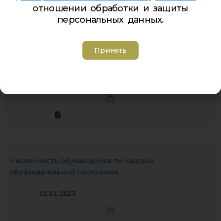
отношении обработки и защиты
персональных данных.
Учебный план МАОДО ЦДТ «Хибины» на 2022-2023
Принять
учебный год
01.09.2022
ЭП
Численность обучающихся по каждой
образовательной программе
01.01.2023
ЭП