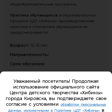
общеобразовательные программы.
Практика обучающихся:
в образовательном
процессе ЦДТ «Хибины» производственная
практика и стажировка обучающихся не
предусматривается.
Возраст:
12-15 лет
Направленность:
Срок обучения:
Уважаемый посетитель! Продолжая
Годовой_календарный учебный график 2022-2023
использование официального сайта
Центра детского творчества «Хибины»
22.08.2022
города Кировска, вы подтверждаете свое
согласие с условиями
обработки персональных
ЭП
в
данных, изложенными в Политике ЦДТ «Хибины»