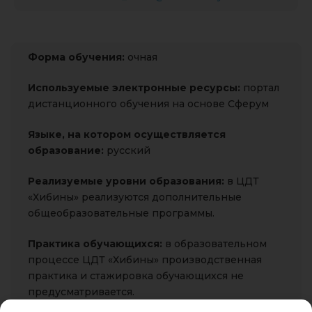
Форма обучения:
очная
Используемые электронные ресурсы:
портал
дистанционного обучения на основе Сферум
Языке, на котором
осуществляется
образование:
русский
Реализуемые уровни образования:
в ЦДТ
«Хибины» реализуются дополнительные
общеобразовательные программы.
Практика обучающихся:
в образовательном
процессе ЦДТ «Хибины» производственная
практика и стажировка обучающихся не
предусматривается.