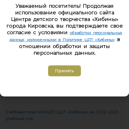
Уважаемый посетитель! Продолжая
Возраст:
14-17 лет
использование официального сайта
Направленность:
Центра детского творчества «Хибины»
города Кировска, вы подтверждаете свое
Срок обучения:
согласие с условиями
обработки персональных
в
данных, изложенными в Политике ЦДТ «Хибины»
отношении обработки и защиты
персональных данных.
Годовой_календарный учебный график 2022-2023
22.08.2022
Принять
ЭП
Учебный план МАОДО ЦДТ «Хибины» на 2022-2023
учебный год