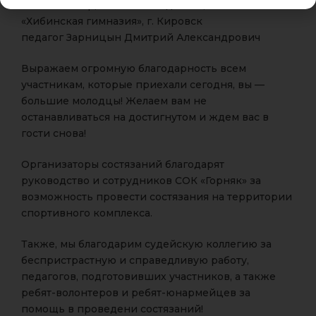
Бикеев Имир, Беляков Владислав, МБОУ
«Хибинская гимназия», г. Кировск
педагог Зарницын Дмитрий Александрович
Выражаем огромную благодарность всем
участникам, которые приехали сегодня, вы —
большие молодцы! Желаем вам не
останавливаться на достигнутом и ждем вас в
гости снова!
Организаторы состязаний благодарят
руководство и сотрудников СОК «Горняк» за
возможность провести состязания на территории
спортивного комплекса.
Также, мы благодарим судейскую коллегию за
беспристрастную и справедливую работу,
педагогов, подготовивших участников, а также
ребят-волонтеров и ребят-юнармейцев за
помощь в проведени состязаний!