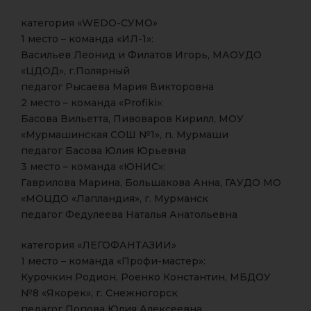
категория «WEDO-СУМО»
1 место – команда «ИЛ-1»:
Васильев Леонид и Филатов Игорь, МАОУДО
«ЦДОД», г.Полярный
педагог Рысаева Мария Викторовна
2 место – команда «Profiki»:
Басова Вильетта, Пивоваров Кирилл, МОУ
«Мурмашинская СОШ №1», п. Мурмаши
педагог Басова Юлия Юрьевна
3 место – команда «ЮНИС»:
Гаврилова Марина, Большакова Анна, ГАУДО МО
«МОЦДО «Лапландия», г. Мурманск
педагог Федулеева Наталья Анатольевна
категория «ЛЕГОФАНТАЗИИ»
1 место – команда «Профи-мастер»:
Курочкин Родион, Роенко Константин, МБДОУ
№8 «Якорек», г. Снежногорск
педагог Попова Юлия Алексеевна