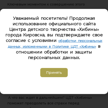
Ключевым моментом к совершению этого
поступка может стать день, час и даже одна
минута!
Уважаемый посетитель! Продолжая
ЦДТ «Хибины» с удовольствием сообщает вам о
использование официального сайта
том, что у всех желающих появилась возможность
Центра детского творчества «Хибины»
сделать еще один шаг к принятию такого важного
города Кировска, вы подтверждаете свое
решения в своей жизни. Этот шаг — посещение
согласие с условиями
обработки персональных
тренинга-семинара «На Севере жить — добро
в
данных, изложенными в Политике ЦДТ «Хибины»
творить!».
отношении обработки и защиты
персональных данных.
Дорогие друзья, мы ждём вас, со всеми
сомнениями и вопросами, на которые вам смогут
ответить тренера Алёна Савюк (г. Москва) и
Принять
Евгения Чибис (г. Мурманск).
14 марта в 15:00 в актовом зале ЦДТ «Хибины» по
адресу: г. Кировск, пр. Ленина, д. 5.
А что вас ждет в дальнейшем? ЦДТ «Хибины»
поможет преодолеть все страхи перед