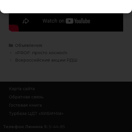
Объявления
«PROF: просто космос!»
Всероссийские акции РДШ
Карта сайта
Обратная связь
Гостевая книга
Турбаза ЦДТ «ХИБИНЫ»
Телефон Ленина 5:
5-44-85