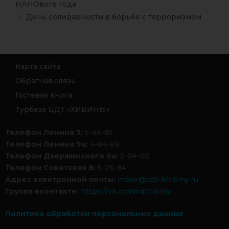
НАНОвого года
День солидарности в борьбе с терроризмом
Карта сайта
Обратная связь
Гостевая книга
Турбаза ЦДТ «ХИБИНЫ»
Телефон Ленина 5:
5-44-85
Телефон Ленина 9а:
4-84-99
Телефон Дзержинского 9а:
5-94-00
Телефон Советская 8:
5-26-84
Адрес электронной почты:
inbox@cdt-khibiny.ru
Группа вконтакте:
https://vk.com/cdthibiny
Политика обработки персональных данных