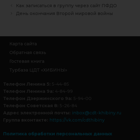
Как записаться в группу через сайт ПФДО
День окончания Второй мировой войны
Карта сайта
Обратная связь
Гостевая книга
Турбаза ЦДТ «ХИБИНЫ»
Телефон Ленина 5:
5-44-85
Телефон Ленина 9а:
4-84-99
Телефон Дзержинского 9а:
5-94-00
Телефон Советская 8:
5-26-84
Адрес электронной почты:
inbox@cdt-khibiny.ru
Группа вконтакте:
https://vk.com/cdthibiny
Политика обработки персональных данных