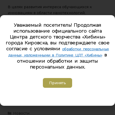
В целях развития интереса обучающихся к
инновациям в области нанотехнологий,
технического творчества, реализации учебных
Уважаемый посетитель! Продолжая
проектов, МОЦДО «Лапландия» проводит
использование официального сайта
областной Праздник Нанового года 10 сентября
Центра детского творчества «Хибины»
2020 года в дистанционном формате.
города Кировска, вы подтверждаете свое
К участию приглашаются обучающиеся в возрасте
согласие с условиями
обработки персональных
13 – 16 лет.
в
данных, изложенными в Политике ЦДТ «Хибины»
отношении обработки и защиты
Мероприятие будет транслироваться с 15:00 в
персональных данных.
онлайн-формате в
официальной группе
учреждения
.
Принять
Участникам Праздника необходимо в срок до 7
сентября 2020 года пройти регистрацию
по
ссылке
.
Новости