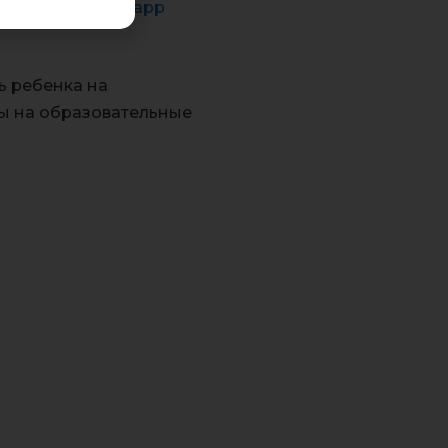
https://51.pfdo.ru/app
ь ребенка на
ы на образовательные