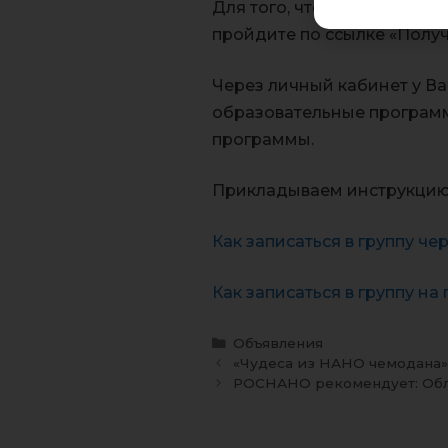
Для того, чтобы получить 
пройдите по ссылке «Получ
Через личный кабинет у Ва
образовательные програм
программы.
Прикладываем инструкцию 
Как записаться в группу 
Как записаться в группу н
Объявления
«Чудеса из НАНО чемодана
РОСНАНО рекомендует: Обл