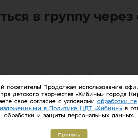
ться в группу через
тобы записать ребёнка в учебные объединение ЦДТ 
го образования.
й посетитель! Продолжая использование офи
тра детского творчества «Хибины» города Ки
можность получить дополнительное образование за
аете свое согласие с условиями
обработки пе
 изложенными в Политике ЦДТ «Хибины»
в от
ахочет обучаться Ваш ребенок.
обработки и защиты персональных данных.
виде — это номер, который присваивается ребёнку 
Принять