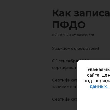
Как записа
ПФДО
01/09/2020
от
pasha-cdt
Уважаемые родители!
С 1 сентября 2020 года, ч
сертификат дополнительно
Уважаемы
сайта Цен
Сертификат – это Ваша воз
подтвержд
данных,
зависимости от того, где з
Сертификат в электронном 