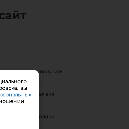
 сайт
«Хибины», нужно получить
циального
ровска, вы
 счет государства вне
рсональных
ношении
во время регистрации.