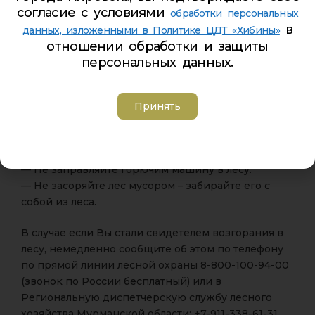
полить водой до полного остывания.
согласие с условиями
обработки персональных
— Нельзя бросать в лесу окурки и стекло
в
данных, изложенными в Политике ЦДТ «Хибины»
(стеклянные бутылки, банки и др.).
отношении обработки и защиты
— Не позволяйте детям играть со спичками или
персональных данных.
вблизи открытого источника огня.
— Не выжигайте хворост, лесную подстилку,
сухую траву и другие горючие материалы на
Принять
земельных участках.
— Выжигание сухой травы категорически
запрещено.
— Не заправляйте горючим машину в лесу.
— Не засоряйте лес мусором – забирайте его с
собой из леса.
В случае если Вы стали свидетелем возгорания в
лесу, немедленно сообщите об этом по телефону
по прямой линии лесной охраны 8-800-100-94-00
(звонок по России бесплатный) или в
Региональную диспетчерскую службу лесного
хозяйства Мурманской области: +7-911-338-61-31