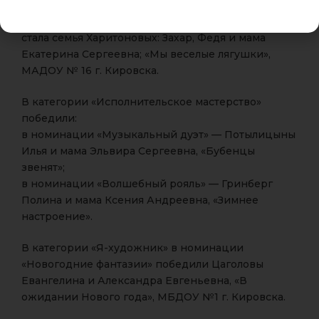
В категории «Хореографическое творчество»
победителями в номинации «Танцующая семья»
стала семья Харитоновых: Захар, Федя и мама
Екатерина Сергеевна; «Мы веселые лягушки»,
МАДОУ № 16 г. Кировска.
В категории «Исполнительское мастерство»
победили:
в номинации «Музыкальный дуэт» — Потылицыны
Илья и мама Эльвира Сергеевна, «Бубенцы
звенят»;
в номинации «Волшебный рояль» — Гринберг
Полина и мама Ксения Андреевна, «Зимнее
настроение».
В категории «Я-художник» в номинации
«Новогодние фантазии» победили Цаголовы
Евангелина и Александра Евгеньевна, «В
ожидании Нового года», МБДОУ №1 г. Кировска.