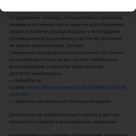
Александра.
Поздравляем команды победителей и призёров,
желаем участникам сил и энергии для покорения
новых интеллектуальных вершин и благодарим
руководителей за активное участие! Встретимся
на новых мероприятиях Центра!
Уважаемые руководители и участники! От имени
организаторов просим вас пройти небольшое
анкетирование о качестве мероприятия.
Для этого необходимо:
— перейти по
ссылке:
https://forms.yandex.ru/u/637df9ff693872395
4e75482/
— ответить на несколько простых вопросов
Для вас это не займет больше 5 минут, а для нас
послужит стимулом к дальнейшему развитию!
Напоминаем, что дипломы победителей, призёров