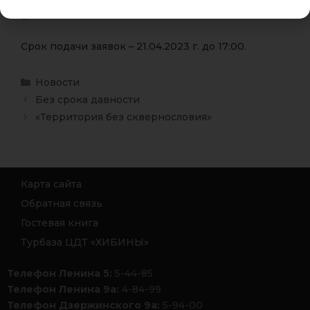
c/
Срок подачи заявок – 21.04.2023 г. до 17:00.
Новости
Без срока давности
«Территория без сквернословия»
Карта сайта
Обратная связь
Гостевая книга
Турбаза ЦДТ «ХИБИНЫ»
Телефон Ленина 5:
5-44-85
Телефон Ленина 9а:
4-84-99
Телефон Дзержинского 9а:
5-94-00