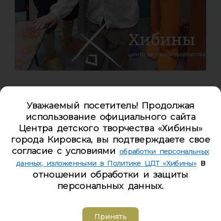
Новость: Муниципальная
акция «Делюсь добром»
Уважаемый посетитель! Продолжая
использование официального сайта
09/12/2023
от
Роман
Центра детского творчества «Хибины»
города Кировска, вы подтверждаете свое
С открытым сердцем!
согласие с условиями
обработки персональных
в
данных, изложенными в Политике ЦДТ «Хибины»
в преддверии начала Декады инвалидов
отношении обработки и защиты
обучающиеся
ЦДТ «Хибины»
посетили
Центр
персональных данных.
добровольчества и молодежных движений
.
Волонтеры познакомились с организациями
Принять