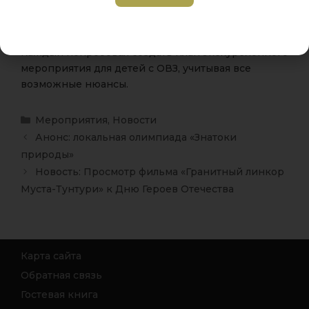
региона, которые занимаются добровольческой
деятельностью, с действующими проектами в
сфере инклюзии.
Каждый попробовал создать план экскурсионного
мероприятия для детей с ОВЗ, учитывая все
возможные нюансы.
Мероприятия
,
Новости
Анонс: локальная олимпиада «Знатоки
природы»
Новость: Просмотр фильма «Гранитный линкор
Муста-Тунтури» к Дню Героев Отечества
Карта сайта
Обратная связь
Гостевая книга