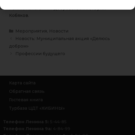
краеведы-историки Дмитрий Дудич, Василий
Ракин, Константин Добровольский, Юрий
Кобяков.
Мероприятия
,
Новости
Новость: Муниципальная акция «Делюсь
добром»
Профессии будущего
Карта сайта
Обратная связь
Гостевая книга
Турбаза ЦДТ «ХИБИНЫ»
Телефон Ленина 5:
5-44-85
Телефон Ленина 9а:
4-84-99