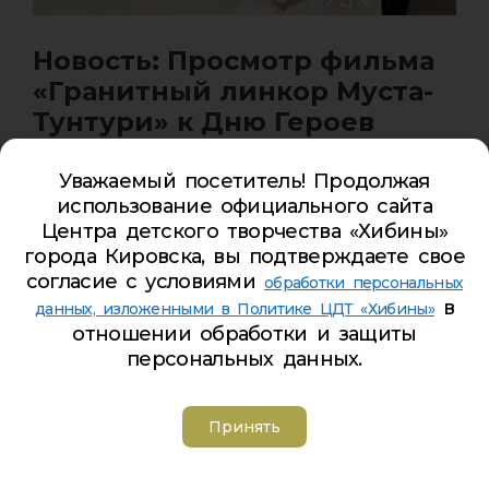
Новость: Просмотр фильма
«Гранитный линкор Муста-
Тунтури» к Дню Героев
Отечества
Уважаемый посетитель! Продолжая
13/12/2023
от
Роман
использование официального сайта
Центра детского творчества «Хибины»
День Героев Отечества в России — это памятная
города Кировска, вы подтверждаете свое
дата, которая отмечается ежегодно 9 декабря.
согласие с условиями
обработки персональных
в
данных, изложенными в Политике ЦДТ «Хибины»
В преддверии этого дня , с 6 по 8 декабря, для
отношении обработки и защиты
ребят Клуба «Север» были организованы показы
персональных данных.
документального фильма «Гранитный линкор
Муста-Тунтури».
Этот фильм об обороне полуостровов Средний и
Принять
Рыбачий . О событиях, происходящих в годы
войны на севере, рассказывают наши земляки,