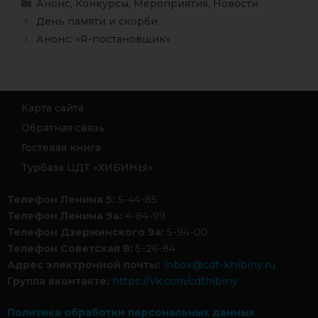
Анонс
,
Конкурсы
,
Мероприятия
,
Новости
День памяти и скорби
Анонс: «Я-постановщик»
Карта сайта
Обратная связь
Гостевая книга
Турбаза ЦДТ «ХИБИНЫ»
Телефон Ленина 5:
5-44-85
Телефон Ленина 9а:
4-84-99
Телефон Дзержинского 9а:
5-94-00
Телефон Советская 8:
5-26-84
Адрес электронной почты:
inbox@cdt-khibiny.ru
Группа вконтакте:
https://vk.com/cdthibiny
Политика обработки персональных данных