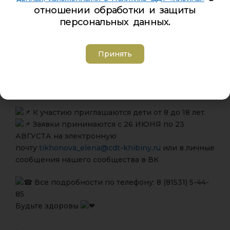
упражнениями. Это также включает в себя
отношении обработки и защиты
правильное питание, отказ от вредных привычек
персональных данных.
и поддержание эмоционального равновесия.
На конкурс принимаются работы снятые на
Принять
любые темы, раскрывающие понятие — Здоровый
Образ Жизни!
УЧАСТВУЙ И ПОБЕЖДАЙ
К участию приглашаются дети от 8 до 18 лет.
Заявки принимаются с 26 ИЮНЯ по 23
АВГУСТА на электронную
почту
tikhonova_elena@cdt-khibiny.ru
или в личные
сообщения нашего сообщества в ВК
Все подробности по телефону: 8 (81531) 5-44-
85
Будьте здоровы