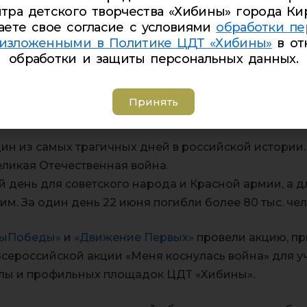
тра детского творчества «Хибины» города Ки
аете свое согласие с условиями
обработки пе
 изложенными в Политике ЦДТ «Хибины»
в от
обработки и защиты персональных данных.
ти и скорби
Принять
ин из самых трагичных дней в российской истории. 
Великая Отечественная война.
 день для советского народа и Красной армии, а д
м. За один день 22 июня погибли более 80 тыс. чел
рыПобеды»
и
«Движение Первых»
провели акцию, п
Всероссийской акции «Меня коснулась война» для у
ы и профильных площадок ЦДТ «Хибины».