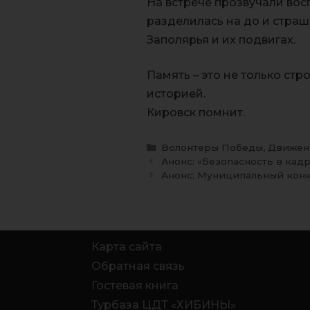
На встрече прозвучали во
разделилась на до и страш
Заполярья и их подвигах.
Память – это не только стр
историей.
Кировск помнит.
Волонтеры Победы
,
Движен
Анонс: «Безопасность в кад
Анонс: Муниципальный кон
Карта сайта
Обратная связь
Гостевая книга
Турбаза ЦДТ «ХИБИНЫ»