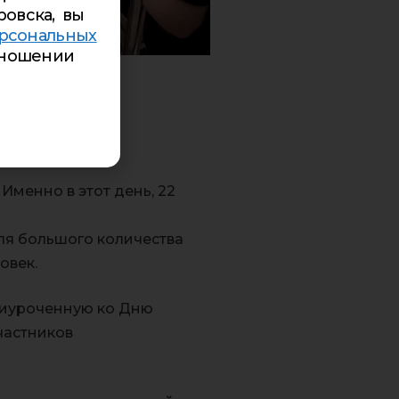
ровска, вы
рсональных
ношении
Именно в этот день, 22
ля большого количества
овек.
риуроченную ко Дню
частников