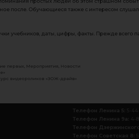
споминания простых людей об этом страшном событ
ное после. Обучающиеся также с интересом слушал
очки учебников, даты, цифры, факты. Прежде всего па
ие первых
,
Мероприятия
,
Новости
ре»
курс видеороликов «ЗОЖ-драйв»
Телефон Ленина 5:
5-44
Телефон Ленина 9а:
4-
Телефон Дзержинского
Телефон Советская 8:
5