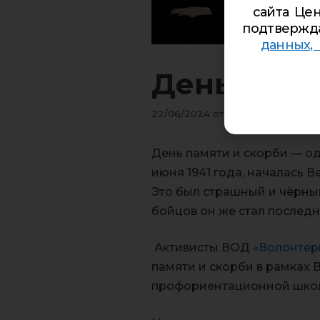
сайта Цен
подтвержд
данных,
День памя
22/06/2024
от
Роман
День памяти и скорби — од
июня 1941 года, началась 
Это был страшный и чёрный
бойцов он же стал последни
Активисты ВОД
«Волонте
памяти и скорби в рамках 
профориентационной школ