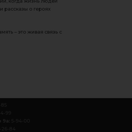
ии, когда жизнь людей
и рассказы о героях
мять – это живая связь с
-85
84-99
 9а:
5-94-00
-26-84