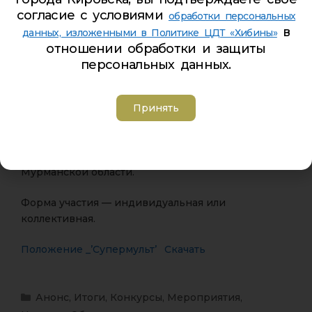
согласие с условиями
обработки персональных
то скорее регистрируй свою авторскую работу по
в
ссылке:
данных, изложенными в Политике ЦДТ «Хибины»
отношении обработки и защиты
ССЫЛКА
персональных данных.
Главная тема конкурса в 2025 году: Год защитника
Принять
Отечества.
Приглашаем к участию обучающихся
образовательных организаций со всей
Мурманской области.
Форма участия — индивидуальная или
коллективная.
Положение _’Супермульт’
Скачать
Анонс
,
Итоги
,
Конкурсы
,
Мероприятия
,