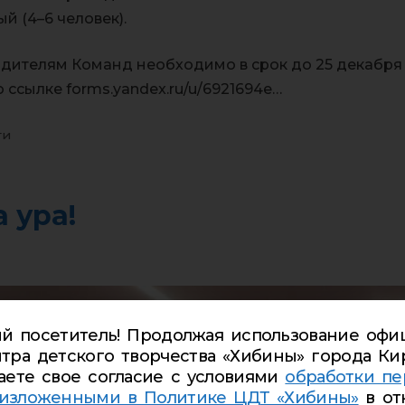
й (4–6 человек).
одителям Команд необходимо в срок до 25 декабря 2
о ссылке forms.yandex.ru/u/6921694e…
ти
 ура!
й посетитель! Продолжая использование офи
тра детского творчества «Хибины» города Ки
аете свое согласие с условиями
обработки пе
 изложенными в Политике ЦДТ «Хибины»
в от