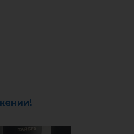
жении!