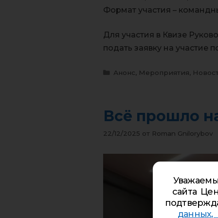
Формат участия – командны
Для участия в Квизе Руков
подать заявку на участие п
Анонс
,
Мероприятия
,
Новос
Всё прошло на
22/12/2025
от
Roman Gnilorybov
Уважаемы
сайта Цен
подтвержд
данных,