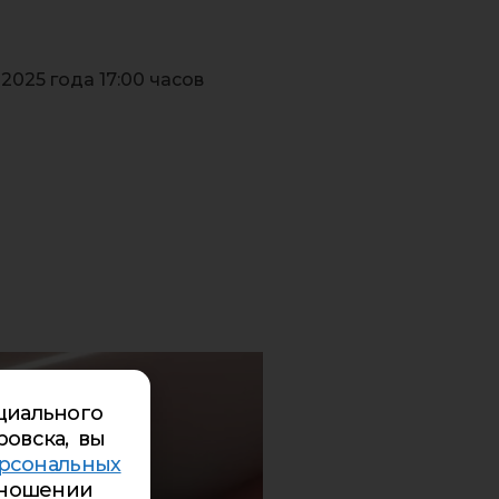
025 года 17:00 часов
циального
ровска, вы
рсональных
ношении